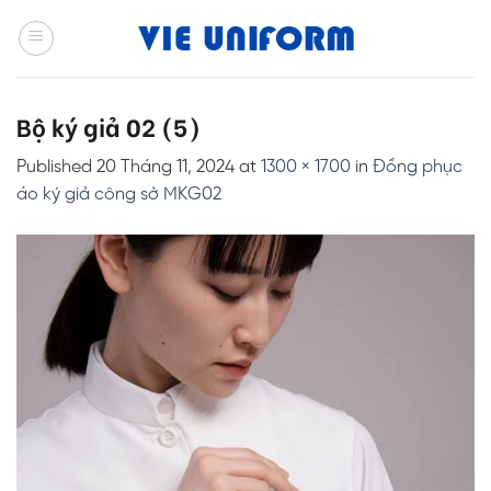
Skip
to
content
Bộ ký giả 02 (5)
Published
20 Tháng 11, 2024
at
1300 × 1700
in
Đồng phục
áo ký giả công sở MKG02