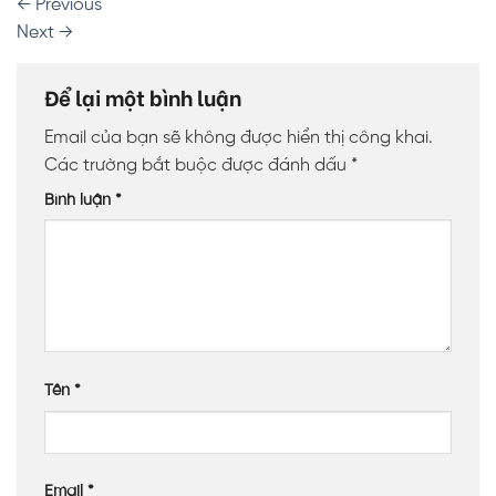
←
Previous
Next
→
Để lại một bình luận
Email của bạn sẽ không được hiển thị công khai.
Các trường bắt buộc được đánh dấu
*
Bình luận
*
Tên
*
Email
*