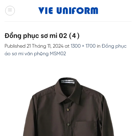
Skip
to
content
Đồng phục sơ mi 02 (4)
Published
21 Tháng 11, 2024
at
1300 × 1700
in
Đồng phục
áo sơ mi văn phòng MSM02