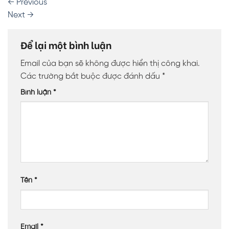
←
Previous
Next
→
Để lại một bình luận
Email của bạn sẽ không được hiển thị công khai.
Các trường bắt buộc được đánh dấu
*
Bình luận
*
Tên
*
Email
*