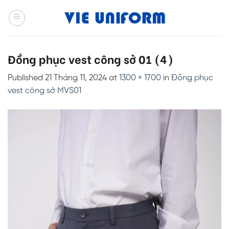
Skip
to
content
Đồng phục vest công sở 01 (4)
Published
21 Tháng 11, 2024
at
1300 × 1700
in
Đồng phục
vest công sở MVS01