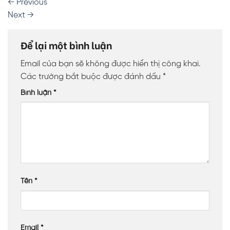
←
Previous
Next
→
Để lại một bình luận
Email của bạn sẽ không được hiển thị công khai.
Các trường bắt buộc được đánh dấu
*
Bình luận
*
Tên
*
Email
*