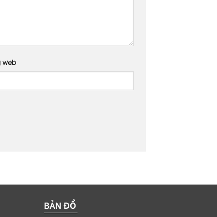
g web
BẢN ĐỒ