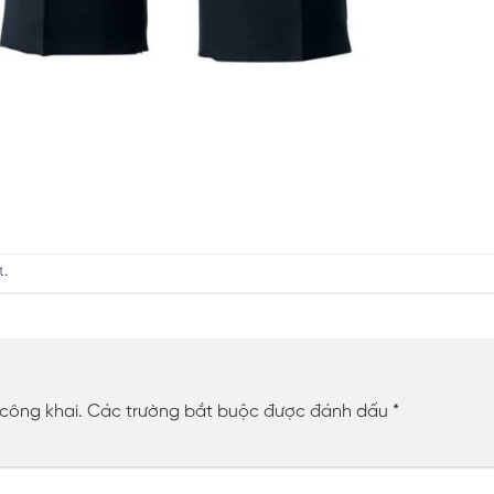
t
.
 công khai.
Các trường bắt buộc được đánh dấu
*