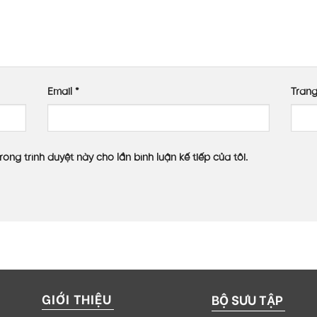
Email
*
Tran
rong trình duyệt này cho lần bình luận kế tiếp của tôi.
GIỚI THIỆU
BỘ SƯU TẬP