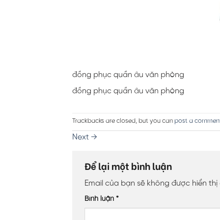
đồng phục quần âu văn phòng
đồng phục quần âu văn phòng
Trackbacks are closed, but you can
post a commen
Next
→
Để lại một bình luận
Email của bạn sẽ không được hiển thị
Bình luận
*