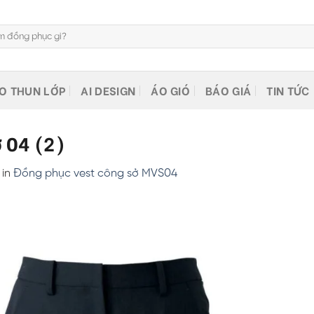
O THUN LỚP
AI DESIGN
ÁO GIÓ
BÁO GIÁ
TIN TỨC
 04 (2)
in
Đồng phục vest công sở MVS04