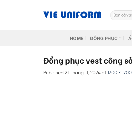
Skip
to
Tìm
content
kiếm:
HOME
ĐỒNG PHỤC
Á
Đồng phục vest công sở
Published
21 Tháng 11, 2024
at
1300 × 1700