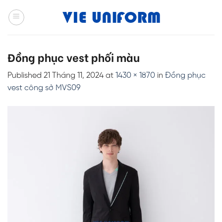
Skip
to
content
Đồng phục vest phối màu
Published
21 Tháng 11, 2024
at
1430 × 1870
in
Đồng phục
vest công sở MVS09