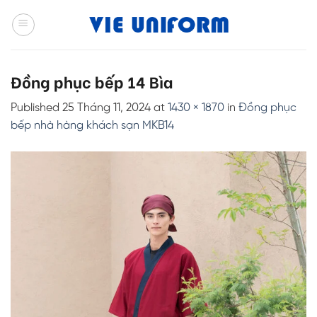
Skip
to
content
Đồng phục bếp 14 Bìa
Published
25 Tháng 11, 2024
at
1430 × 1870
in
Đồng phục
bếp nhà hàng khách sạn MKB14