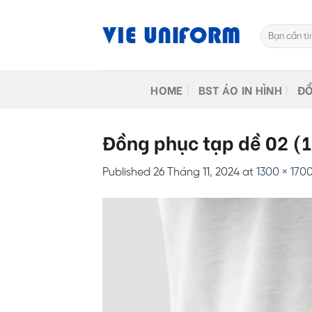
Skip
to
Tìm
content
kiếm:
HOME
BST ÁO IN HÌNH
ĐỒ
Đồng phục tạp dề 02 (
Published
26 Tháng 11, 2024
at
1300 × 170