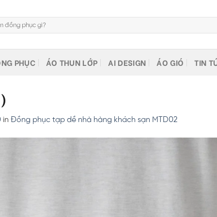
NG PHỤC
ÁO THUN LỚP
AI DESIGN
ÁO GIÓ
TIN T
1)
0
in
Đồng phục tạp dề nhà hàng khách sạn MTD02