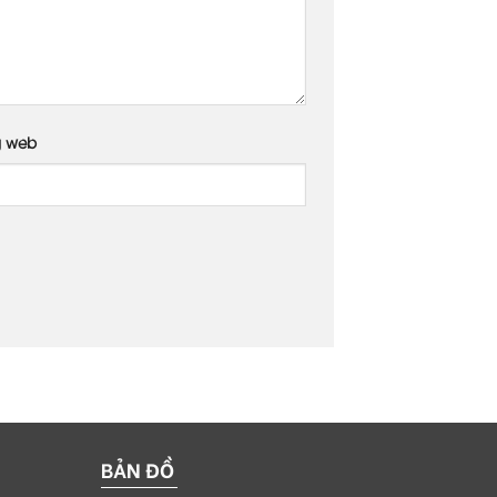
g web
BẢN ĐỒ