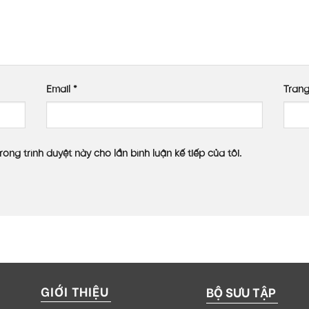
Email
*
Tran
rong trình duyệt này cho lần bình luận kế tiếp của tôi.
GIỚI THIỆU
BỘ SƯU TẬP