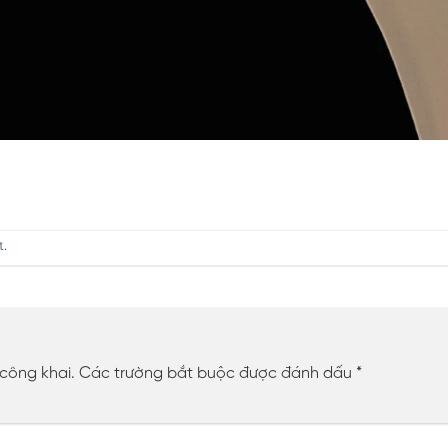
t
.
 công khai.
Các trường bắt buộc được đánh dấu
*