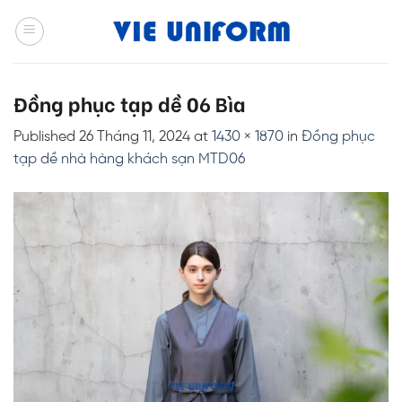
Skip
to
content
Đồng phục tạp dề 06 Bìa
Published
26 Tháng 11, 2024
at
1430 × 1870
in
Đồng phục
tạp dề nhà hàng khách sạn MTD06