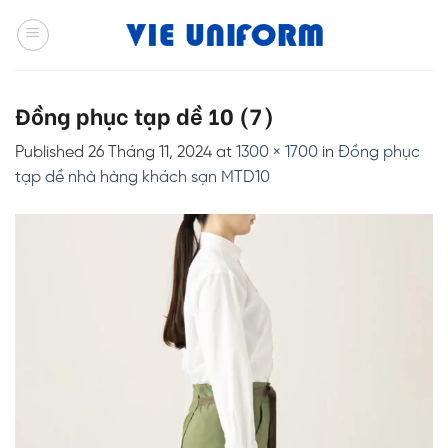
Skip
to
content
Đồng phục tạp dề 10 (7)
Published
26 Tháng 11, 2024
at
1300 × 1700
in
Đồng phục
tạp dề nhà hàng khách sạn MTD10