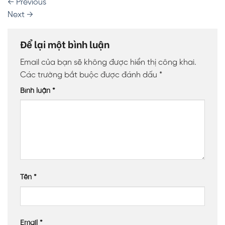
←
Previous
Next
→
Để lại một bình luận
Email của bạn sẽ không được hiển thị công khai.
Các trường bắt buộc được đánh dấu
*
Bình luận
*
Tên
*
Email
*