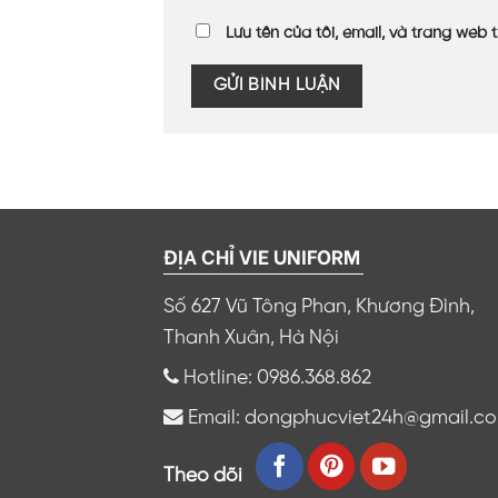
Lưu tên của tôi, email, và trang web t
ĐỊA CHỈ VIE UNIFORM
Số 627 Vũ Tông Phan, Khương Đình,
Thanh Xuân, Hà Nội
Hotline: 0986.368.862
Email: dongphucviet24h@gmail.c
Theo dõi