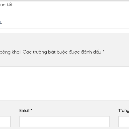
ục tết
t
.
 công khai.
Các trường bắt buộc được đánh dấu
*
Email
*
Tran