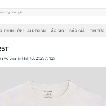
O THUN LỚP
AI DESIGN
ÁO GIÓ
BÁO GIÁ
TIN TỨC
25T
in
Áo thun in hình tết 2025 AIN25