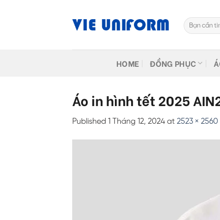
Skip
to
Tìm
content
kiếm:
HOME
ĐỒNG PHỤC
Á
Áo in hình tết 2025 AIN
Published
1 Tháng 12, 2024
at
2523 × 2560