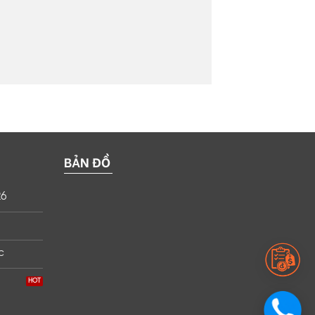
BẢN ĐỒ
26
c