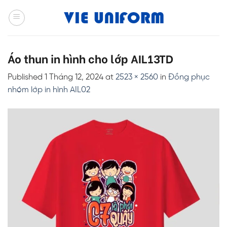
Skip
to
content
Áo thun in hình cho lớp AIL13TD
Published
1 Tháng 12, 2024
at
2523 × 2560
in
Đồng phục
nhóm lớp in hình AIL02