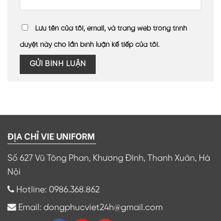
Lưu tên của tôi, email, và trang web trong trình
duyệt này cho lần bình luận kế tiếp của tôi.
ĐỊA CHỈ VIE UNIFORM
Số 627 Vũ Tông Phan, Khương Đình, Thanh Xuân, Hà
Nội
Hotline: 0986.368.862
Email: dongphucviet24h@gmail.com