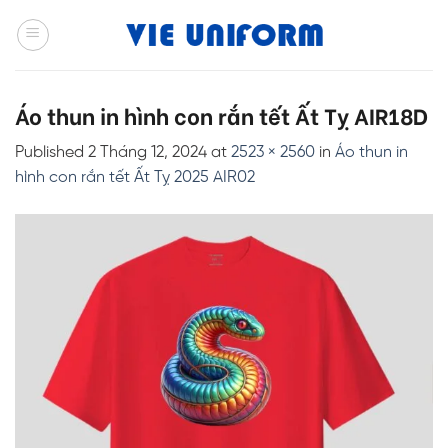
Skip
to
content
Áo thun in hình con rắn tết Ất Tỵ AIR18D
Published
2 Tháng 12, 2024
at
2523 × 2560
in
Áo thun in
hình con rắn tết Ất Tỵ 2025 AIR02