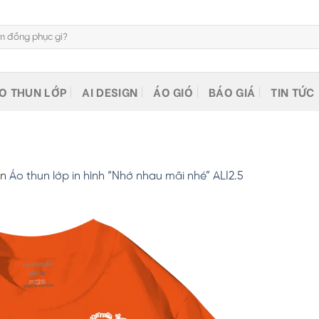
O THUN LỚP
AI DESIGN
ÁO GIÓ
BÁO GIÁ
TIN TỨC
in
Áo thun lớp in hình “Nhớ nhau mãi nhé” ALI2.5