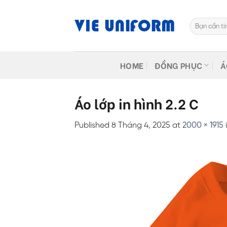
Skip
to
Tìm
content
kiếm:
HOME
ĐỒNG PHỤC
Á
Áo lớp in hình 2.2 C
Published
8 Tháng 4, 2025
at
2000 × 1915