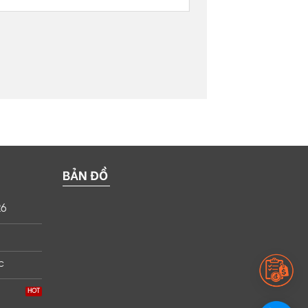
BẢN ĐỒ
26
c