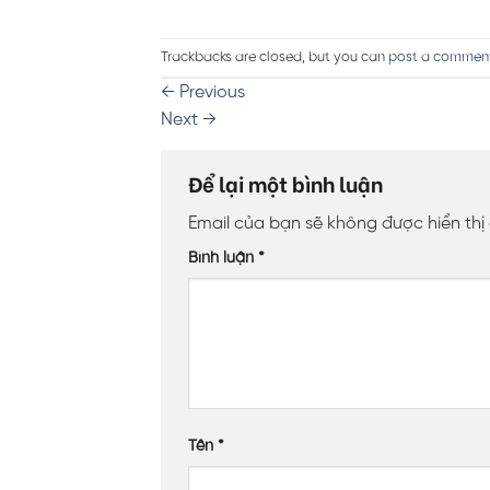
Trackbacks are closed, but you can
post a commen
←
Previous
Next
→
Để lại một bình luận
Email của bạn sẽ không được hiển thị
Bình luận
*
Tên
*