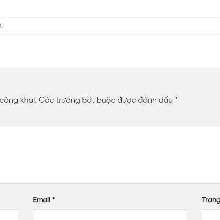
t
.
 công khai.
Các trường bắt buộc được đánh dấu
*
Email
*
Tran