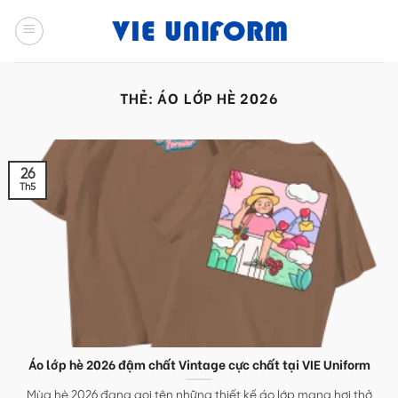
Skip
to
content
THẺ:
ÁO LỚP HÈ 2026
26
Th5
Áo lớp hè 2026 đậm chất Vintage cực chất tại VIE Uniform
Mùa hè 2026 đang gọi tên những thiết kế áo lớp mang hơi thở