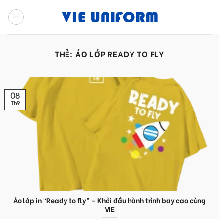
Skip
to
content
THẺ:
ÁO LỚP READY TO FLY
08
Th9
Áo lớp in “Ready to fly” – Khởi đầu hành trình bay cao cùng
VIE