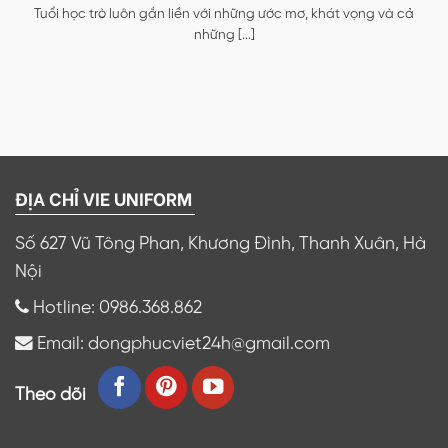
Tuổi học trò luôn gắn liền với những ước mơ, khát vọng và cả
những [...]
ĐỊA CHỈ VIE UNIFORM
Số 627 Vũ Tông Phan, Khương Đình, Thanh Xuân, Hà
Nội
Hotline: 0986.368.862
Email: dongphucviet24h@gmail.com
Theo dõi