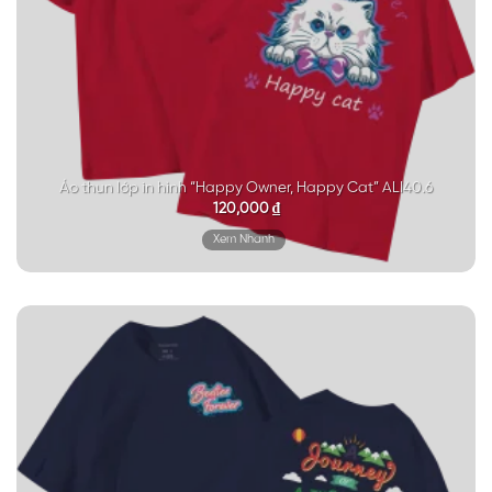
Áo thun lớp in hình “Happy Owner, Happy Cat” ALI40.6
120,000
₫
Xem Nhanh