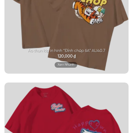
Áo thun lớp in hình “Đỉnh chóp 6A” ALI40.7
120,000
₫
Xem Nhanh