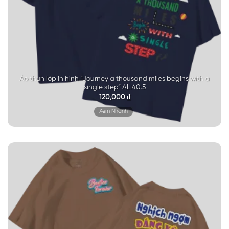
Áo thun lớp in hình “Journey a thousand miles begins with a
single step” ALI40.5
120,000
₫
Xem Nhanh