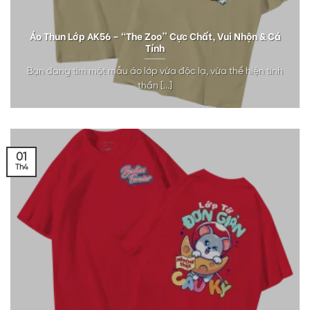
Áo Thun Lớp AK56 – “The Zoo” Cực Chất, Vui Nhộn & Cá
Tính
Bạn đang tìm một mẫu áo lớp vừa độc lạ, vừa thể hiện tinh
thần [...]
01
Th4