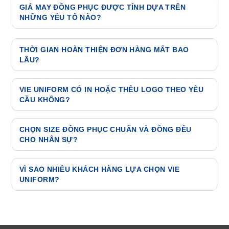
phục phòng sạch, giày bảo hộ, tạp dề.
GIÁ MAY ĐỒNG PHỤC ĐƯỢC TÍNH DỰA TRÊN
NHỮNG YẾU TỐ NÀO?
dựa trên dòng sản
THỜI GIAN HOÀN THIỆN ĐƠN HÀNG MẤT BAO
LÂU?
phẩm, chất liệu vải, số lượng đặt hàng, kiểu thiết kế
và yêu cầu in thêu logo.
VIE UNIFORM CÓ IN HOẶC THÊU LOGO THEO YÊU
CẦU KHÔNG?
CHỌN SIZE ĐỒNG PHỤC CHUẨN VÀ ĐỒNG ĐỀU
Đối với dòng may sẵn: từ 3–5 ngày.
CHO NHÂN SỰ?
Đối với dòng cắt may theo yêu cầu: từ 7–10 ngày.
VÌ SAO NHIỀU KHÁCH HÀNG LỰA CHỌN VIE
UNIFORM?