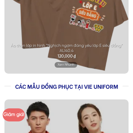
Áo thun lớp in hình “Nghịch ngợm đáng yêu lớp E siêu đẳng”
ALI40.4
120,000
₫
Xem Nhanh
CÁC MẪU ĐỒNG PHỤC TẠI VIE UNIFORM
Giảm giá!