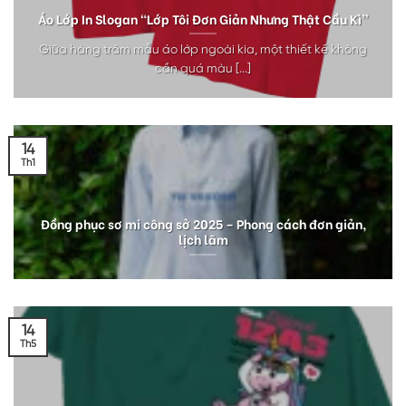
Áo Lớp In Slogan “Lớp Tôi Đơn Giản Nhưng Thật Cầu Kì”
Giữa hàng trăm mẫu áo lớp ngoài kia, một thiết kế không
cần quá màu [...]
14
Th1
Đồng phục sơ mi công sở 2025 – Phong cách đơn giản,
lịch lãm
14
Th5