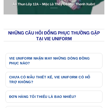
Áo Thun Lớp 12A – Mặc Là Thấy Cả Một Thanh Xuân!
NHỮNG CÂU HỎI ĐỒNG PHỤC THƯỜNG GẶP
TẠI VIE UNIFORM
VIE UNIFORM NHẬN MAY NHỮNG DÒNG ĐỒNG
PHỤC NÀO?
CHƯA CÓ MẪU THIẾT KẾ, VIE UNIFORM CÓ HỖ
TRỢ KHÔNG?
Nhóm đồng phục học sinh: áo lớp, đồng phục mầm
non và các dòng sản phẩm thiết kế theo yêu cầu.
ĐƠN HÀNG TỐI THIỂU LÀ BAO NHIÊU?
Nhóm đồng phục doanh nghiệp: áo polo, áo thun,
áo sơ mi, quần âu, đồ bảo hộ lao động, mũ, đồng