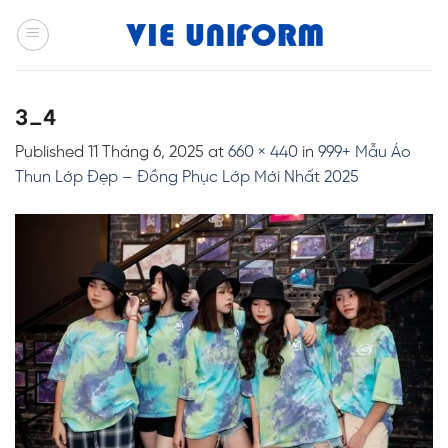
Skip
to
content
3_4
Published
11 Tháng 6, 2025
at
660 × 440
in
999+ Mẫu Áo
Thun Lớp Đẹp – Đồng Phục Lớp Mới Nhất 2025