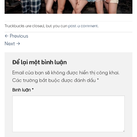
Trackbacks are closed, but you can
post a comment
.
←
Previous
Next
→
Để lại một bình luận
Email của bạn sẽ không được hiển thị công khai.
Các trường bắt buộc được đánh dấu
*
Bình luận
*