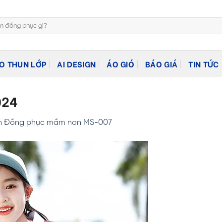
O THUN LỚP
AI DESIGN
ÁO GIÓ
BÁO GIÁ
TIN TỨC
024
n
Đồng phục mầm non MS-007