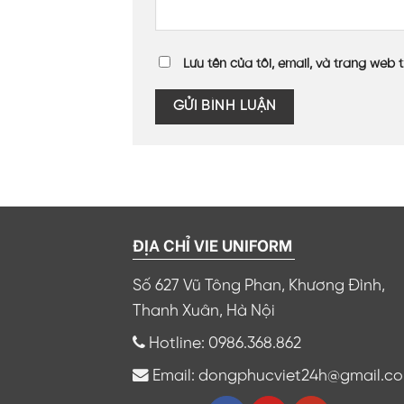
Lưu tên của tôi, email, và trang web t
ĐỊA CHỈ VIE UNIFORM
Số 627 Vũ Tông Phan, Khương Đình,
Thanh Xuân, Hà Nội
Hotline: 0986.368.862
Email: dongphucviet24h@gmail.c