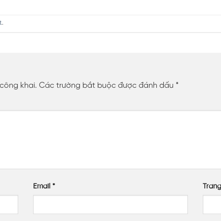
t
.
 công khai.
Các trường bắt buộc được đánh dấu
*
Email
*
Tran