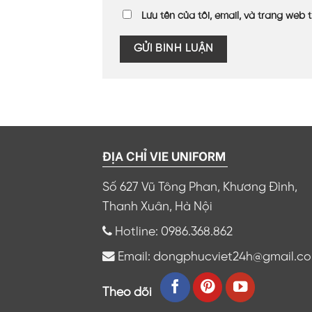
Lưu tên của tôi, email, và trang web t
ĐỊA CHỈ VIE UNIFORM
Số 627 Vũ Tông Phan, Khương Đình,
Thanh Xuân, Hà Nội
Hotline: 0986.368.862
Email: dongphucviet24h@gmail.c
Theo dõi