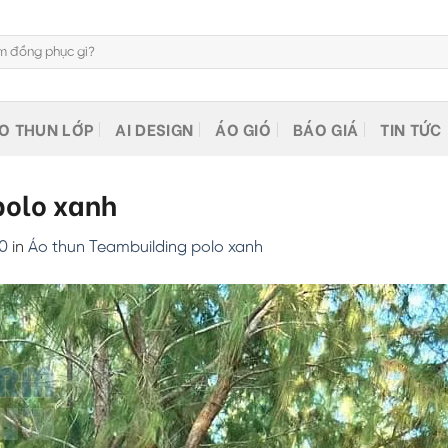
O THUN LỚP
AI DESIGN
ÁO GIÓ
BÁO GIÁ
TIN TỨC
polo xanh
00
in
Áo thun Teambuilding polo xanh