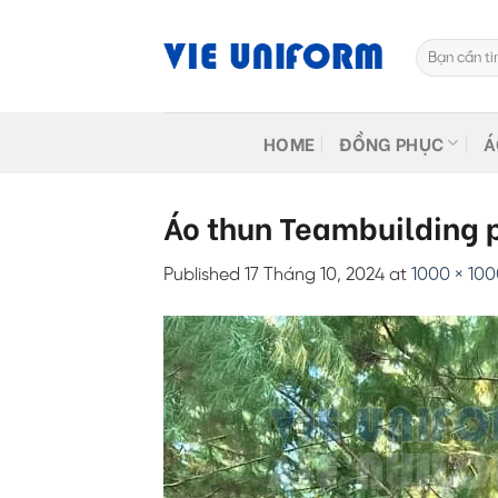
Skip
to
Tìm
content
kiếm:
HOME
ĐỒNG PHỤC
Á
Áo thun Teambuilding 
Published
17 Tháng 10, 2024
at
1000 × 10