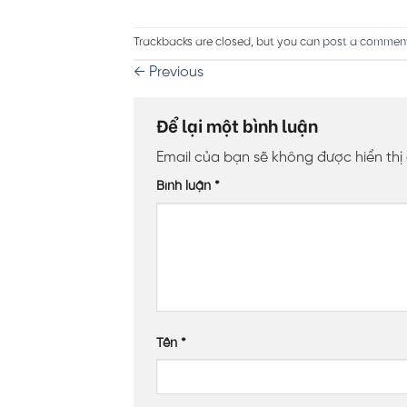
Trackbacks are closed, but you can
post a commen
←
Previous
Để lại một bình luận
Email của bạn sẽ không được hiển thị
Bình luận
*
Tên
*