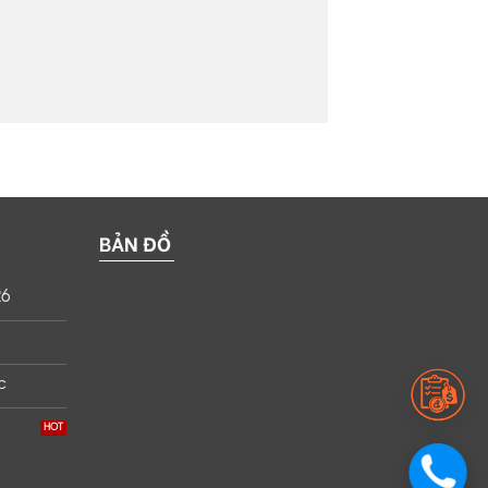
BẢN ĐỒ
26
c