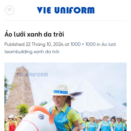
Skip
to
content
Áo lưới xanh da trời
Published
22 Tháng 10, 2024
at
1000 × 1000
in
Áo lưới
teambuilding xanh da trời