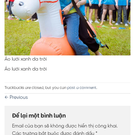
Áo lưới xanh da trời
Áo lưới xanh da trời
Trackbacks are closed, but you can
post a comment
.
←
Previous
Để lại một bình luận
Email của bạn sẽ không được hiển thị công khai.
Các trường bắt buộc được đánh dấu
*