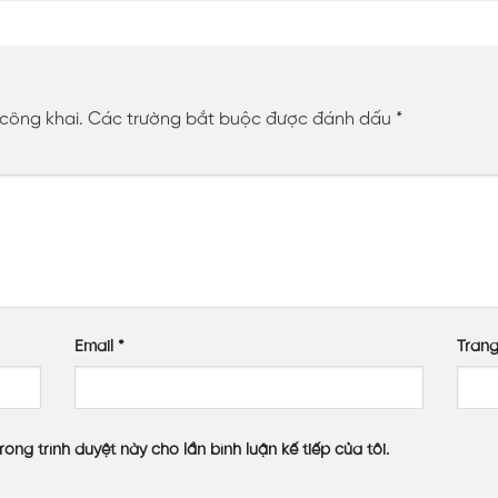
 công khai.
Các trường bắt buộc được đánh dấu
*
Email
*
Tran
rong trình duyệt này cho lần bình luận kế tiếp của tôi.