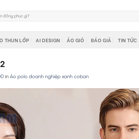
O THUN LỚP
AI DESIGN
ÁO GIÓ
BÁO GIÁ
TIN TỨC
12
00
in
Áo polo doanh nghiệp xanh coban