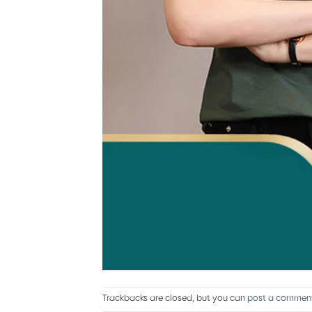
Trackbacks are closed, but you can
post a commen