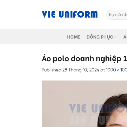
Skip
to
Tìm
content
kiếm:
HOME
ĐỒNG PHỤC
Á
Áo polo doanh nghiệp 
Published
28 Tháng 10, 2024
at
1000 × 10