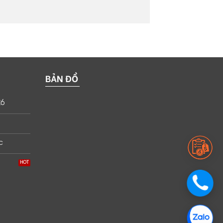
BẢN ĐỒ
26
c