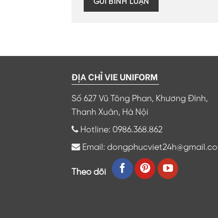
ĐỊA CHỈ VIE UNIFORM
Số 627 Vũ Tông Phan, Khương Đình,
Thanh Xuân, Hà Nội
Hotline: 0986.368.862
Email: dongphucviet24h@gmail.c
Theo dõi