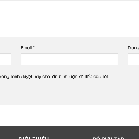
Email
*
Tran
rong trình duyệt này cho lần bình luận kế tiếp của tôi.
GIỚI THIỆU
BỘ SƯU TẬP