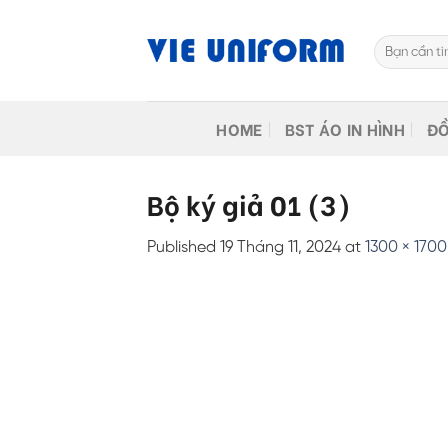
Skip
to
Tìm
content
kiếm:
HOME
BST ÁO IN HÌNH
ĐỒ
Bộ ký giả 01 (3)
Published
19 Tháng 11, 2024
at
1300 × 1700