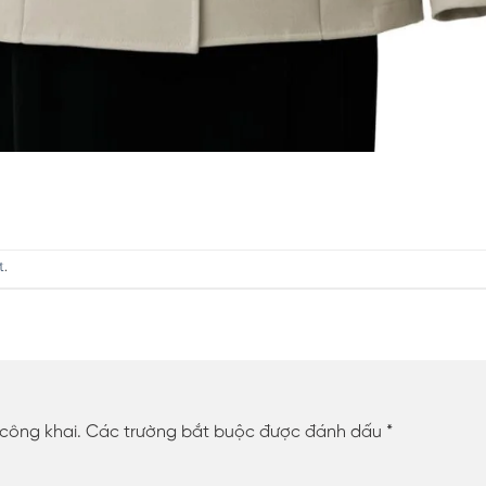
t
.
 công khai.
Các trường bắt buộc được đánh dấu
*