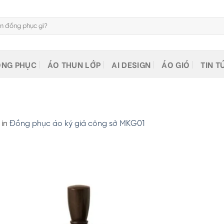
NG PHỤC
ÁO THUN LỚP
AI DESIGN
ÁO GIÓ
TIN T
in
Đồng phục áo ký giả công sở MKG01