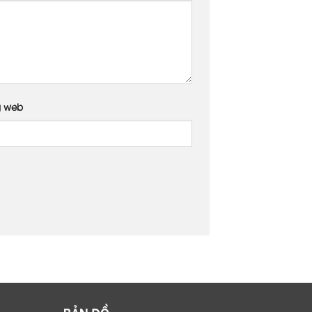
g web
BẢN ĐỒ