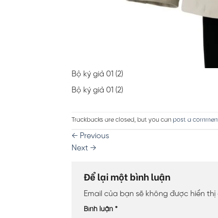
Bộ ký giả 01 (2)
Bộ ký giả 01 (2)
Trackbacks are closed, but you can
post a commen
←
Previous
Next
→
Để lại một bình luận
Email của bạn sẽ không được hiển thị
Bình luận
*