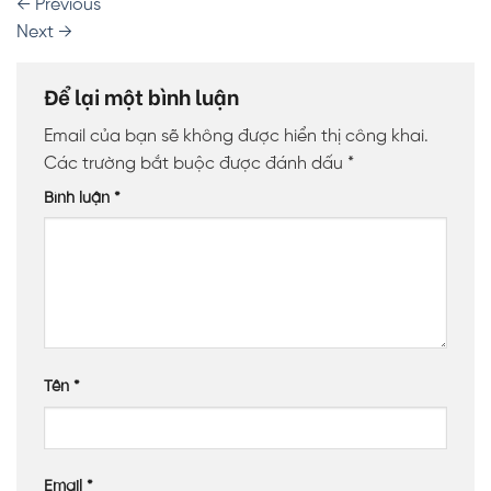
←
Previous
Next
→
Để lại một bình luận
Email của bạn sẽ không được hiển thị công khai.
Các trường bắt buộc được đánh dấu
*
Bình luận
*
Tên
*
Email
*