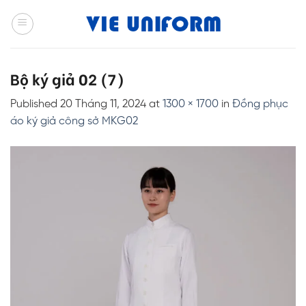
Skip
to
content
Bộ ký giả 02 (7)
Published
20 Tháng 11, 2024
at
1300 × 1700
in
Đồng phục
áo ký giả công sở MKG02