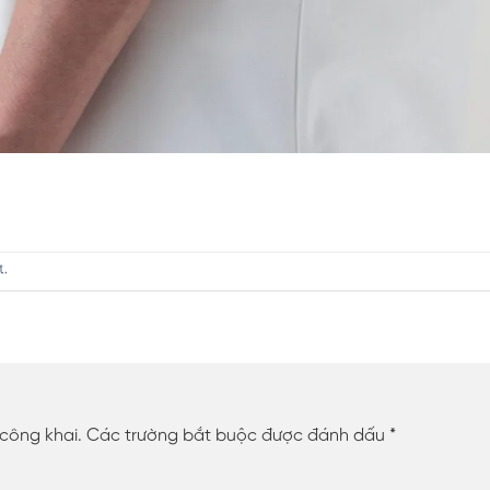
t
.
 công khai.
Các trường bắt buộc được đánh dấu
*