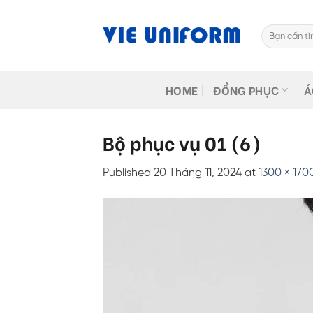
Skip
to
Tìm
content
kiếm:
HOME
ĐỒNG PHỤC
Á
Bộ phục vụ 01 (6)
Published
20 Tháng 11, 2024
at
1300 × 170