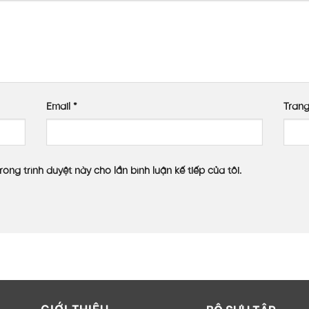
Email
*
Tran
rong trình duyệt này cho lần bình luận kế tiếp của tôi.
GIỚI THIỆU
BỘ SƯU TẬP