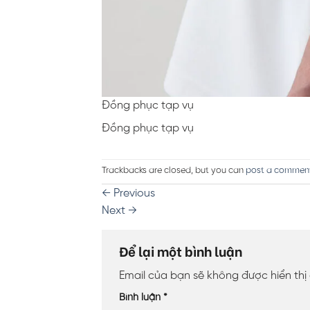
Đồng phục tạp vụ
Đồng phục tạp vụ
Trackbacks are closed, but you can
post a commen
←
Previous
Next
→
Để lại một bình luận
Email của bạn sẽ không được hiển thị
Bình luận
*