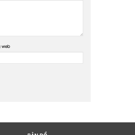
g web
BẢN ĐỒ