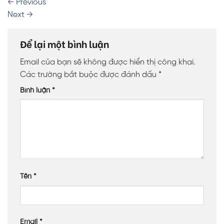
←
Previous
Next
→
Để lại một bình luận
Email của bạn sẽ không được hiển thị công khai.
Các trường bắt buộc được đánh dấu
*
Bình luận
*
Tên
*
Email
*