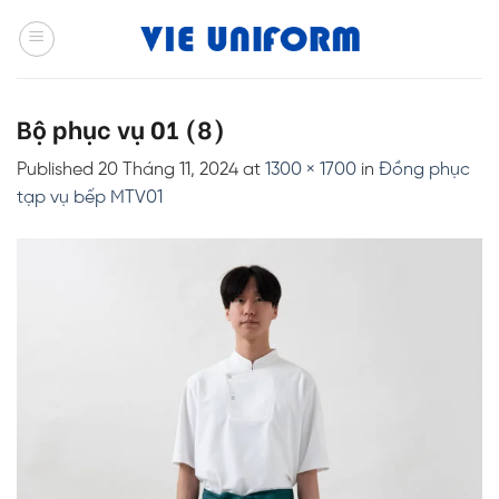
Skip
to
content
Bộ phục vụ 01 (8)
Published
20 Tháng 11, 2024
at
1300 × 1700
in
Đồng phục
tạp vụ bếp MTV01