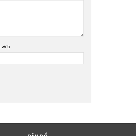
g web
BẢN ĐỒ