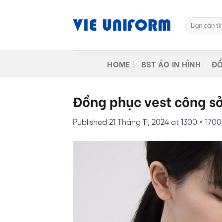
Skip
to
Tìm
content
kiếm:
HOME
BST ÁO IN HÌNH
ĐỒ
Đồng phục vest công sở
Published
21 Tháng 11, 2024
at
1300 × 1700