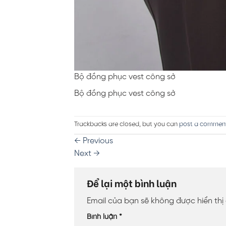
Bộ đồng phục vest công sở
Bộ đồng phục vest công sở
Trackbacks are closed, but you can
post a commen
←
Previous
Next
→
Để lại một bình luận
Email của bạn sẽ không được hiển thị
Bình luận
*