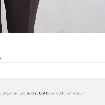
t
.
 công khai.
Các trường bắt buộc được đánh dấu
*