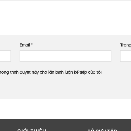
Email
*
Tran
rong trình duyệt này cho lần bình luận kế tiếp của tôi.
GIỚI THIỆU
BỘ SƯU TẬP