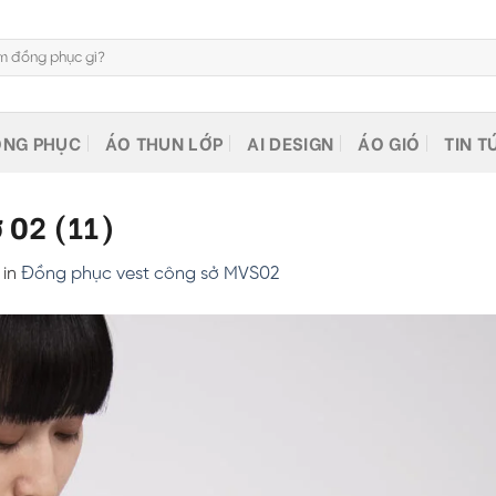
NG PHỤC
ÁO THUN LỚP
AI DESIGN
ÁO GIÓ
TIN T
 02 (11)
in
Đồng phục vest công sở MVS02