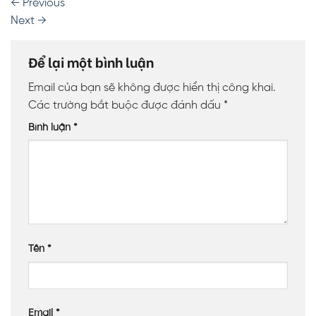
←
Previous
Next
→
Để lại một bình luận
Email của bạn sẽ không được hiển thị công khai.
Các trường bắt buộc được đánh dấu
*
Bình luận
*
Tên
*
Email
*