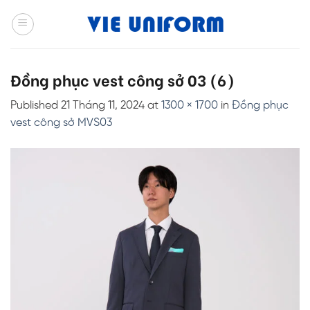
Skip
to
content
Đồng phục vest công sở 03 (6)
Published
21 Tháng 11, 2024
at
1300 × 1700
in
Đồng phục
vest công sở MVS03