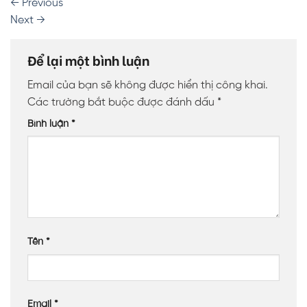
←
Previous
Next
→
Để lại một bình luận
Email của bạn sẽ không được hiển thị công khai.
Các trường bắt buộc được đánh dấu
*
Bình luận
*
Tên
*
Email
*