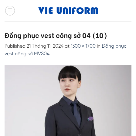
Skip
to
content
Đồng phục vest công sở 04 (10)
Published
21 Tháng 11, 2024
at
1300 × 1700
in
Đồng phục
vest công sở MVS04