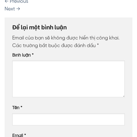
←
Previous
Next
→
Để lại một bình luận
Email của bạn sẽ không được hiển thị công khai.
Các trường bắt buộc được đánh dấu
*
Bình luận
*
Tên
*
Email
*