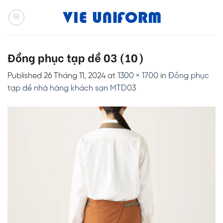
Skip
to
content
Đồng phục tạp dề 03 (10)
Published
26 Tháng 11, 2024
at
1300 × 1700
in
Đồng phục
tạp dề nhà hàng khách sạn MTD03