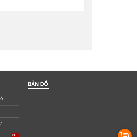
BẢN ĐỒ
26
c