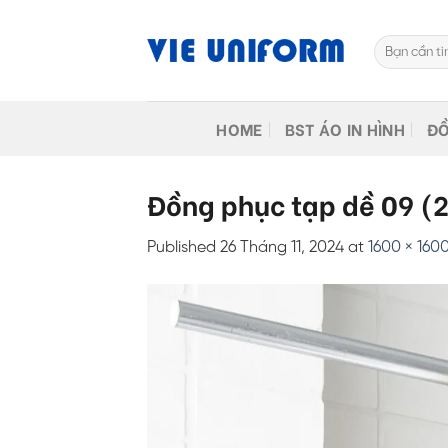
Skip
to
Tìm
content
kiếm:
HOME
BST ÁO IN HÌNH
ĐỒ
Đồng phục tạp dề 09 (
Published
26 Tháng 11, 2024
at
1600 × 160