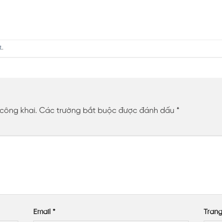
t
.
 công khai.
Các trường bắt buộc được đánh dấu
*
Email
*
Tran