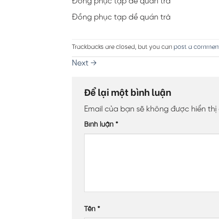
Đồng phục tạp dề quán trà
Đồng phục tạp dề quán trà
Trackbacks are closed, but you can
post a commen
Next
→
Để lại một bình luận
Email của bạn sẽ không được hiển thị
Bình luận
*
Tên
*