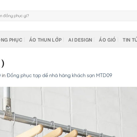
NG PHỤC
ÁO THUN LỚP
AI DESIGN
ÁO GIÓ
TIN T
2)
0
in
Đồng phục tạp dề nhà hàng khách sạn MTD09