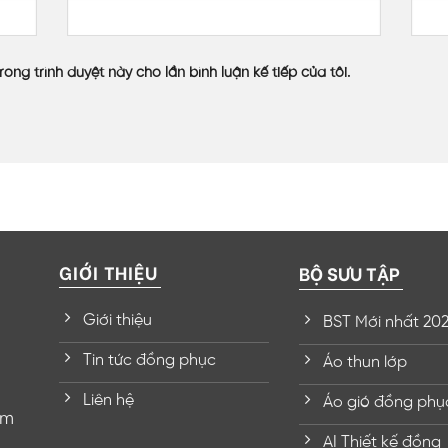
rong trình duyệt này cho lần bình luận kế tiếp của tôi.
GIỚI THIỆU
BỘ SƯU TẬP
Giới thiệu
BST Mới nhất 20
Tin tức đồng phục
Áo thun lớp
Liên hệ
Áo gió đồng phụ
om
AI Thiết kế đồng