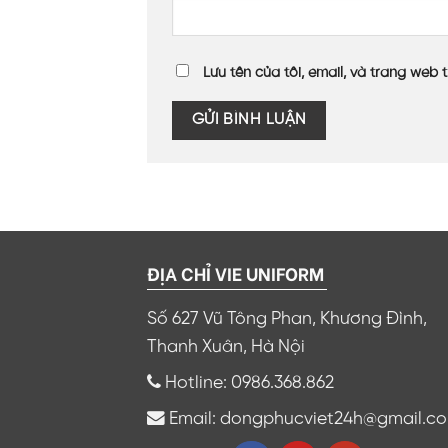
Lưu tên của tôi, email, và trang web t
ĐỊA CHỈ VIE UNIFORM
Số 627 Vũ Tông Phan, Khương Đình,
Thanh Xuân, Hà Nội
Hotline: 0986.368.862
Email: dongphucviet24h@gmail.c