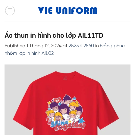
Skip
to
content
Áo thun in hình cho lớp AIL11TD
Published
1 Tháng 12, 2024
at
2523 × 2560
in
Đồng phục
nhóm lớp in hình AIL02