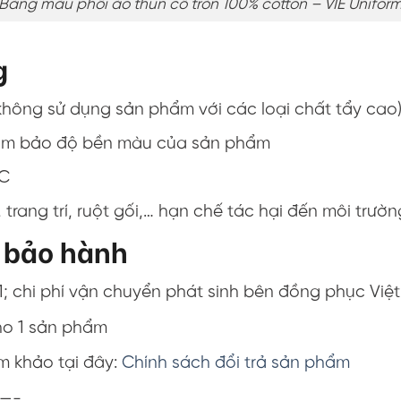
Bảng màu phôi áo thun cổ tròn 100% cotton – VIE Unifor
g
(không sử dụng sản phẩm với các loại chất tẩy cao
ể đảm bảo độ bền màu của sản phẩm
 C
trang trí, ruột gối,… hạn chế tác hại đến môi trườn
, bảo hành
1; chi phí vận chuyển phát sinh bên đồng phục Việt
ho 1 sản phẩm
am khảo tại đây:
Chính sách đổi trả sản phẩm
—-