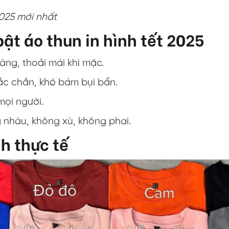
2025 mới nhất
ật áo thun in hình tết 2025
gàng, thoải mái khi mặc.
hắc chắn, khó bám bụi bẩn.
mọi người.
g nhàu, không xù, không phai.
nh thực tế