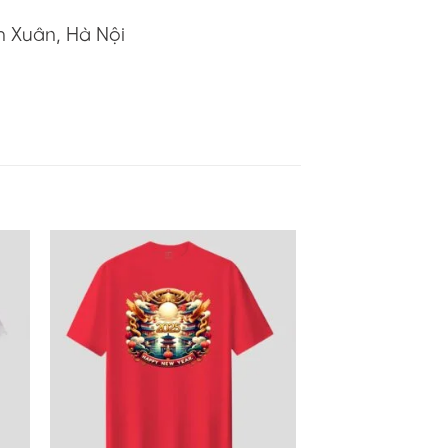
h Xuân, Hà Nội