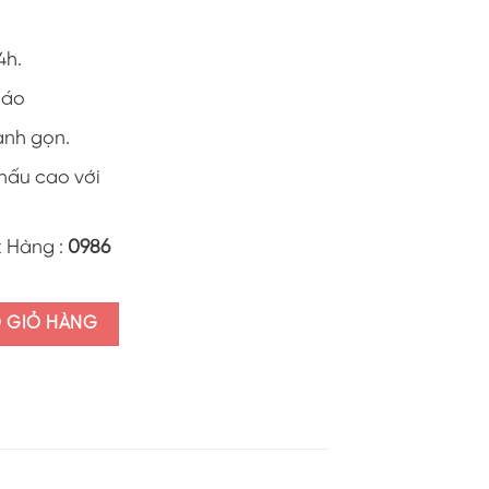
4h.
0 áo
anh gọn.
khấu cao với
t Hàng :
0986
số lượng
O GIỎ HÀNG