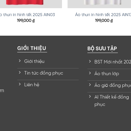
o thun in hình tết 2025 AIN03
Áo thun in hình tết 2025 AIN1
199,000
₫
199,000
₫
GIỚI THIỆU
BỘ SƯU TẬP
Giới thiệu
BST Mới nhất 20
Tin tức đồng phục
Áo thun lớp
Liên hệ
Áo gió đồng phụ
om
AI Thiết kế đồng
phục