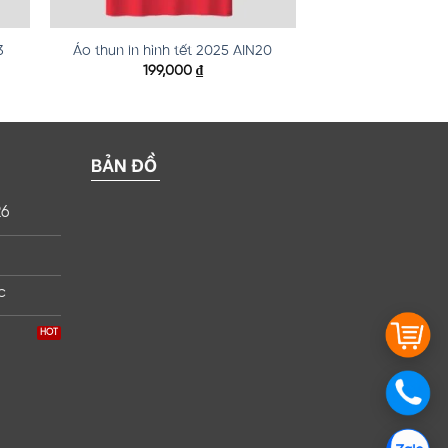
3
Áo thun in hình tết 2025 AIN20
199,000
₫
BẢN ĐỒ
26
c