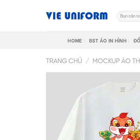
Skip
to
Tìm
content
kiếm:
HOME
BST ÁO IN HÌNH
ĐỒ
TRANG CHỦ
/
MOCKUP ÁO THU