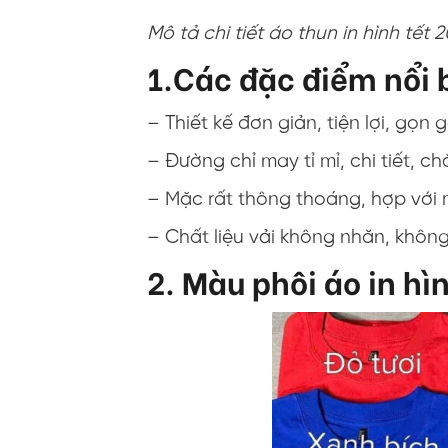
Mô tả chi tiết áo thun in hình tết 
1.Các đặc điểm nổi b
– Thiết kế đơn giản, tiện lợi, gọn 
– Đường chỉ may tỉ mỉ, chi tiết, c
– Mặc rất thông thoáng, hợp với 
– Chất liệu vải không nhăn, khôn
2. Màu phôi áo in hì