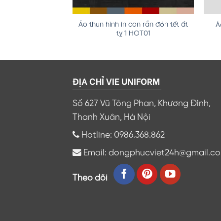
Áo thun hình in con rắn đón tết ất
h tết 2025 AIN19
Á
tỵ 1 HOT01
,000
₫
ĐỊA CHỈ VIE UNIFORM
Số 627 Vũ Tông Phan, Khương Đình,
Thanh Xuân, Hà Nội
Hotline: 0986.368.862
Email: dongphucviet24h@gmail.c
Theo dõi