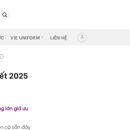
ỨC
VIE UNIFORM
LIÊN HỆ
ND
tết 2025
g lớn giá ưu
on có sẵn đầy