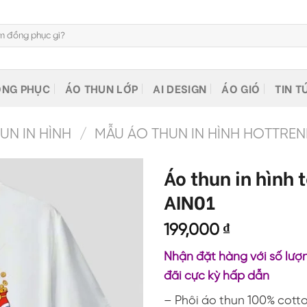
NG PHỤC
ÁO THUN LỚP
AI DESIGN
ÁO GIÓ
TIN T
N IN HÌNH
/
MẪU ÁO THUN IN HÌNH HOTTRE
Áo thun in hình 
AIN01
199,000
₫
Nhận đặt hàng với số lượn
đãi cực kỳ hấp dẫn
– Phôi áo thun 100% cott