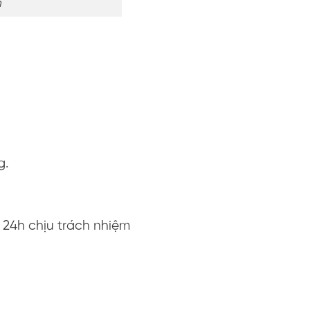
m
)
g.
 24h chịu trách nhiệm