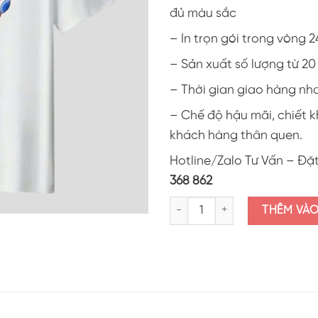
đủ màu sắc
– In trọn gói trong vòng 2
– Sản xuất số lượng từ 2
– Thời gian giao hàng nh
– Chế độ hậu mãi, chiết 
khách hàng thân quen.
Hotline/Zalo Tư Vấn – Đặ
368 862
Áo thun in hình tết 2025 AIN01 
THÊM VÀ