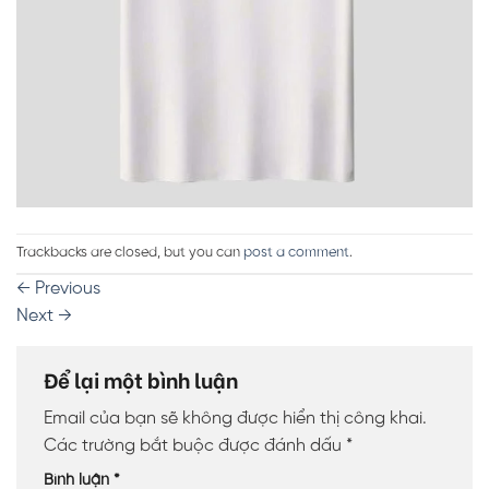
Trackbacks are closed, but you can
post a comment
.
←
Previous
Next
→
Để lại một bình luận
Email của bạn sẽ không được hiển thị công khai.
Các trường bắt buộc được đánh dấu
*
Bình luận
*