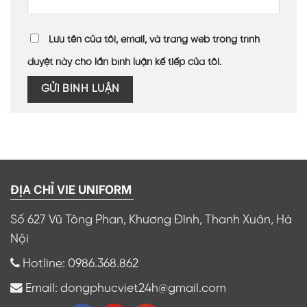
Lưu tên của tôi, email, và trang web trong trình
duyệt này cho lần bình luận kế tiếp của tôi.
ĐỊA CHỈ VIE UNIFORM
Số 627 Vũ Tông Phan, Khương Đình, Thanh Xuân, Hà
Nội
Hotline: 0986.368.862
Email: dongphucviet24h@gmail.com