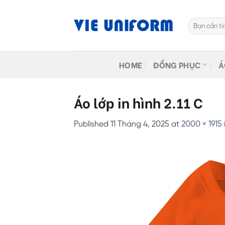
Skip
to
Tìm
content
kiếm:
HOME
ĐỒNG PHỤC
Á
Áo lớp in hình 2.11 C
Published
11 Tháng 4, 2025
at
2000 × 1915