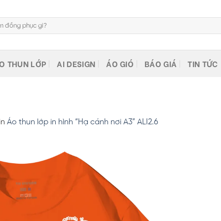
O THUN LỚP
AI DESIGN
ÁO GIÓ
BÁO GIÁ
TIN TỨC
in
Áo thun lớp in hình “Hạ cánh nơi A3” ALI2.6