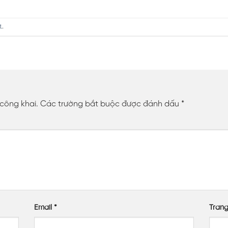
t
.
 công khai.
Các trường bắt buộc được đánh dấu
*
Email
*
Tran