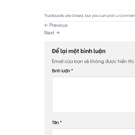
Trackbacks are closed, but you can
post a commen
←
Previous
Next
→
Để lại một bình luận
Email của bạn sẽ không được hiển thị
Bình luận
*
Tên
*