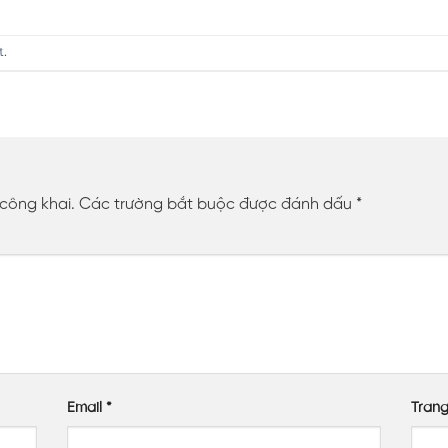
t
.
 công khai.
Các trường bắt buộc được đánh dấu
*
Email
*
Tran