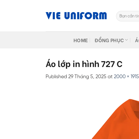
Skip
to
Tìm
content
kiếm:
HOME
ĐỒNG PHỤC
Á
Áo lớp in hình 727 C
Published
29 Tháng 5, 2025
at
2000 × 1915