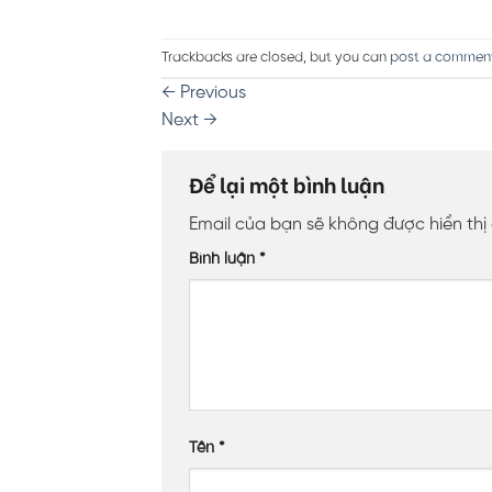
Trackbacks are closed, but you can
post a commen
←
Previous
Next
→
Để lại một bình luận
Email của bạn sẽ không được hiển thị
Bình luận
*
Tên
*