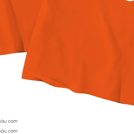
o màu cam
o màu cam