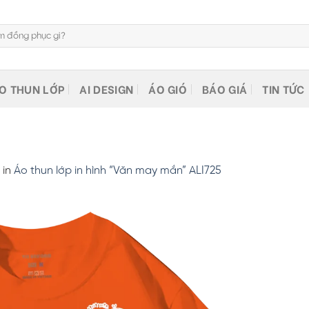
O THUN LỚP
AI DESIGN
ÁO GIÓ
BÁO GIÁ
TIN TỨC
in
Áo thun lớp in hình “Văn may mắn” ALI725