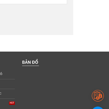
BẢN ĐỒ
26
c