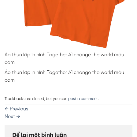
Áo thun lớp in hình Together A1 change the world màu
cam
Áo thun lớp in hình Together A1 change the world màu
cam
Trackbacks are closed, but you can
post a comment
.
←
Previous
Next
→
Để lại một bình luận