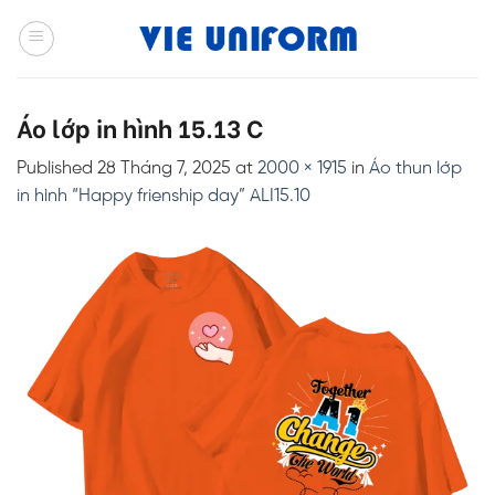
Skip
to
content
Áo lớp in hình 15.13 C
Published
28 Tháng 7, 2025
at
2000 × 1915
in
Áo thun lớp
in hình “Happy frienship day” ALI15.10