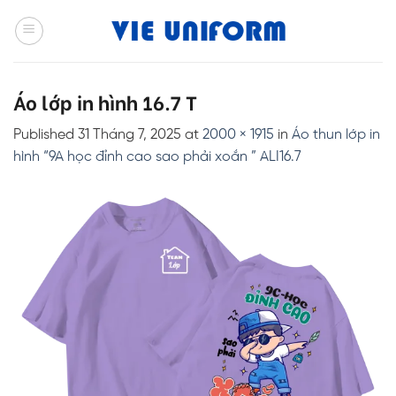
Skip
to
content
Áo lớp in hình 16.7 T
Published
31 Tháng 7, 2025
at
2000 × 1915
in
Áo thun lớp in
hình “9A học đỉnh cao sao phải xoắn ” ALI16.7