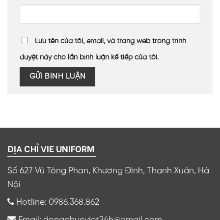
Lưu tên của tôi, email, và trang web trong trình
duyệt này cho lần bình luận kế tiếp của tôi.
ĐỊA CHỈ VIE UNIFORM
Số 627 Vũ Tông Phan, Khương Đình, Thanh Xuân, Hà
Nội
Hotline: 0986.368.862
Email: dongphucviet24h@gmail.com