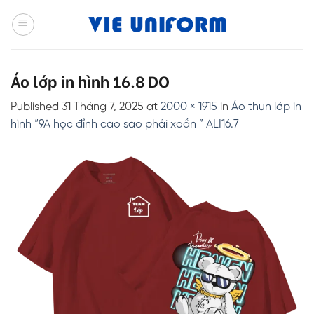
Skip
to
content
Áo lớp in hình 16.8 DO
Published
31 Tháng 7, 2025
at
2000 × 1915
in
Áo thun lớp in
hình “9A học đỉnh cao sao phải xoắn ” ALI16.7