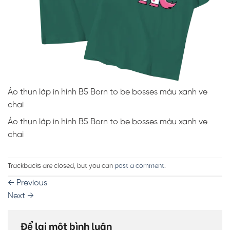
Áo thun lớp in hình B5 Born to be bosses màu xanh ve
chai
Áo thun lớp in hình B5 Born to be bosses màu xanh ve
chai
Trackbacks are closed, but you can
post a comment
.
←
Previous
Next
→
Để lại một bình luận