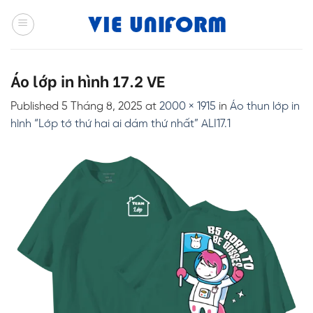
Skip
to
content
Áo lớp in hình 17.2 VE
Published
5 Tháng 8, 2025
at
2000 × 1915
in
Áo thun lớp in
hình “Lớp tớ thứ hai ai dám thứ nhất” ALI17.1