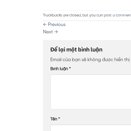
Trackbacks are closed, but you can
post a commen
←
Previous
Next
→
Để lại một bình luận
Email của bạn sẽ không được hiển thị
Bình luận
*
Tên
*