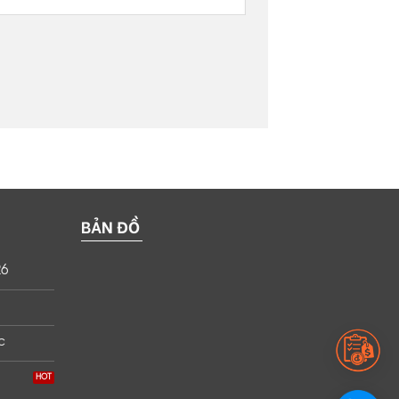
BẢN ĐỒ
26
c