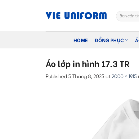
Skip
to
Tìm
content
kiếm:
HOME
ĐỒNG PHỤC
Á
Áo lớp in hình 17.3 TR
Published
5 Tháng 8, 2025
at
2000 × 1915