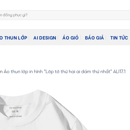
O THUN LỚP
AI DESIGN
ÁO GIÓ
BÁO GIÁ
TIN TỨC
in
Áo thun lớp in hình “Lớp tớ thứ hai ai dám thứ nhất” ALI17.1