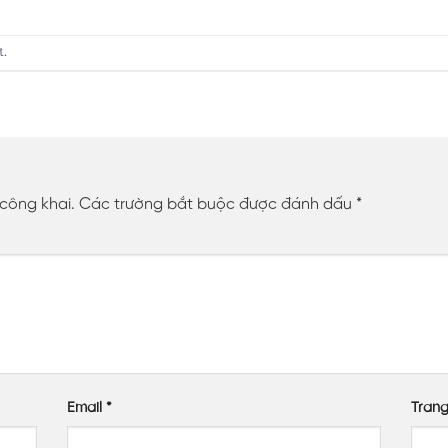
t
.
 công khai.
Các trường bắt buộc được đánh dấu
*
Email
*
Tran