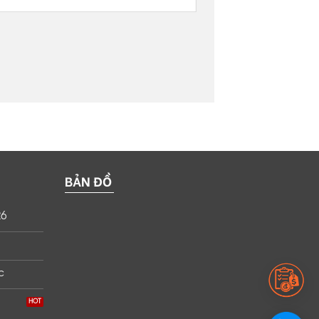
BẢN ĐỒ
26
c