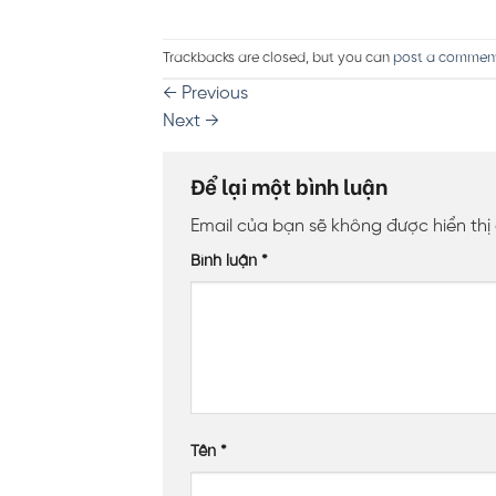
Trackbacks are closed, but you can
post a commen
←
Previous
Next
→
Để lại một bình luận
Email của bạn sẽ không được hiển thị
Bình luận
*
Tên
*