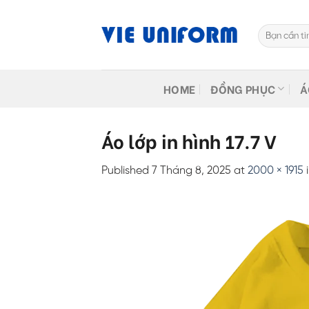
Skip
to
Tìm
content
kiếm:
HOME
ĐỒNG PHỤC
Á
Áo lớp in hình 17.7 V
Published
7 Tháng 8, 2025
at
2000 × 1915