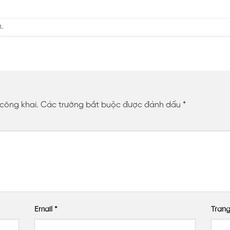
t
.
 công khai.
Các trường bắt buộc được đánh dấu
*
Email
*
Tran