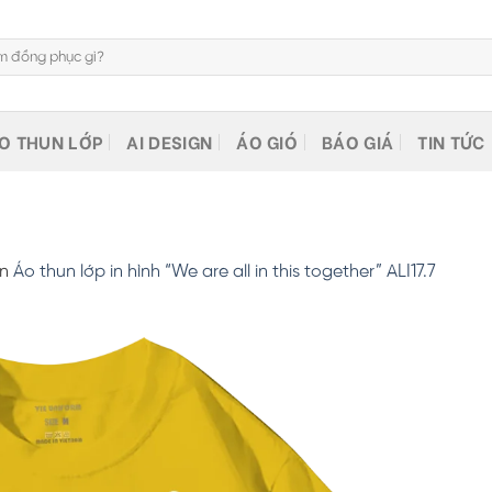
O THUN LỚP
AI DESIGN
ÁO GIÓ
BÁO GIÁ
TIN TỨC
in
Áo thun lớp in hình “We are all in this together” ALI17.7