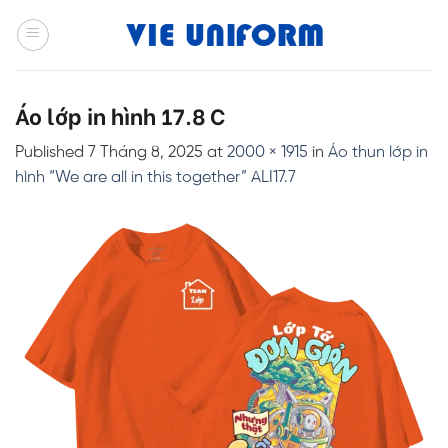
Skip
to
content
Áo lớp in hình 17.8 C
Published
7 Tháng 8, 2025
at
2000 × 1915
in
Áo thun lớp in
hình “We are all in this together” ALI17.7