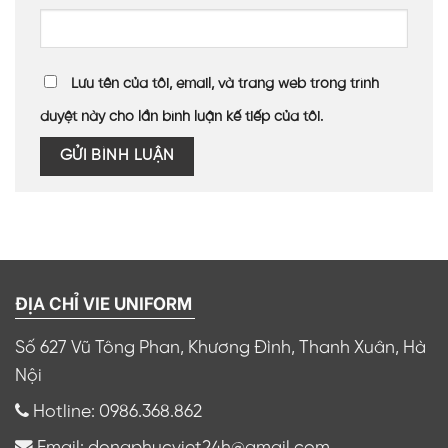
Lưu tên của tôi, email, và trang web trong trình
duyệt này cho lần bình luận kế tiếp của tôi.
ĐỊA CHỈ VIE UNIFORM
Số 627 Vũ Tông Phan, Khương Đình, Thanh Xuân, Hà
Nội
Hotline: 0986.368.862
Email: dongphucviet24h@gmail.com