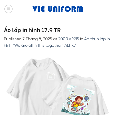
Skip
to
content
Áo lớp in hình 17.9 TR
Published
7 Tháng 8, 2025
at
2000 × 1915
in
Áo thun lớp in
hình “We are all in this together” ALI17.7