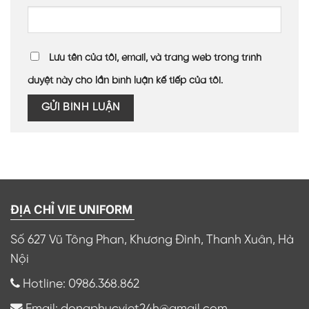
Lưu tên của tôi, email, và trang web trong trình
duyệt này cho lần bình luận kế tiếp của tôi.
ĐỊA CHỈ VIE UNIFORM
Số 627 Vũ Tông Phan, Khương Đình, Thanh Xuân, Hà
Nội
Hotline: 0986.368.862
Email: dongphucviet24h@gmail.com