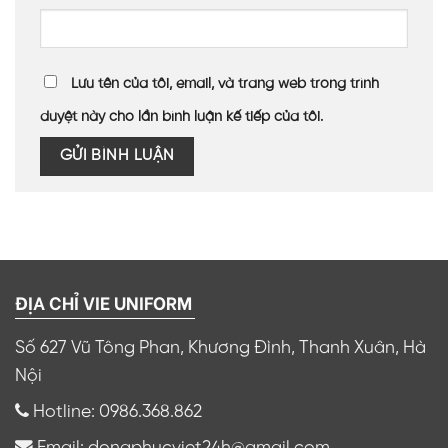
Lưu tên của tôi, email, và trang web trong trình
duyệt này cho lần bình luận kế tiếp của tôi.
ĐỊA CHỈ VIE UNIFORM
Số 627 Vũ Tông Phan, Khương Đình, Thanh Xuân, Hà
Nội
Hotline: 0986.368.862
Email: dongphucviet24h@gmail.com