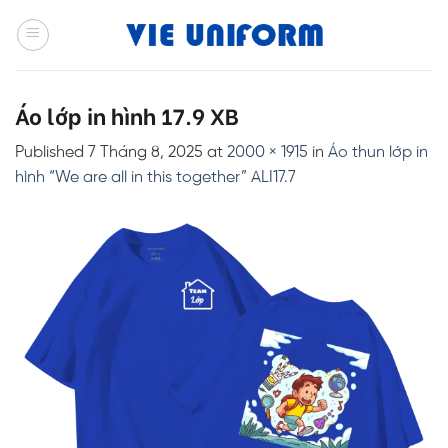
Skip
to
content
Áo lớp in hình 17.9 XB
Published
7 Tháng 8, 2025
at
2000 × 1915
in
Áo thun lớp in
hình “We are all in this together” ALI17.7