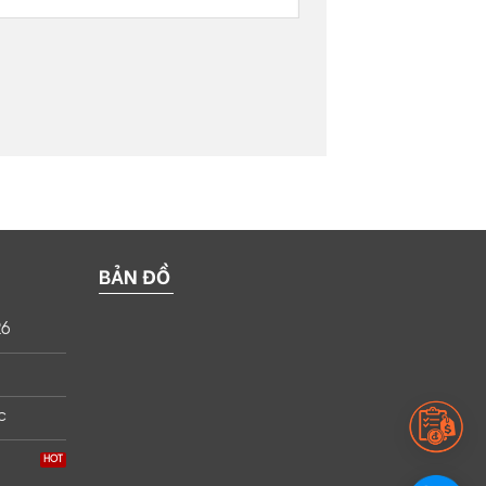
BẢN ĐỒ
26
c