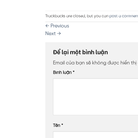
Trackbacks are closed, but you can
post a commen
←
Previous
Next
→
Để lại một bình luận
Email của bạn sẽ không được hiển thị
Bình luận
*
Tên
*