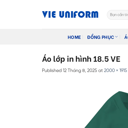
Skip
to
Tìm
content
kiếm:
HOME
ĐỒNG PHỤC
Á
Áo lớp in hình 18.5 VE
Published
12 Tháng 8, 2025
at
2000 × 1915