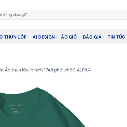
O THUN LỚP
AI DESIGN
ÁO GIÓ
BÁO GIÁ
TIN TỨC
in
Áo thun lớp in hình “9A8 phải chất” ALI18.4