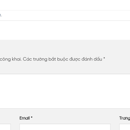
t
.
 công khai.
Các trường bắt buộc được đánh dấu
*
Email
*
Tran