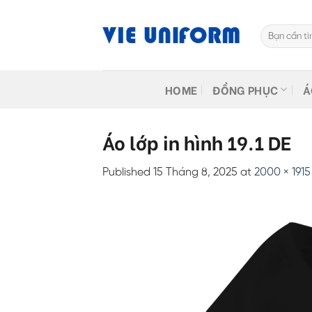
Skip
to
Tìm
content
kiếm:
HOME
ĐỒNG PHỤC
Á
Áo lớp in hình 19.1 DE
Published
15 Tháng 8, 2025
at
2000 × 1915