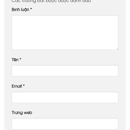
Các trường bắt buộc được đánh dấu
*
Bình luận
*
Tên
*
Email
*
Trang web