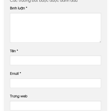
Các trường bắt buộc được đánh dấu
*
Bình luận
*
Tên
*
Email
*
Trang web