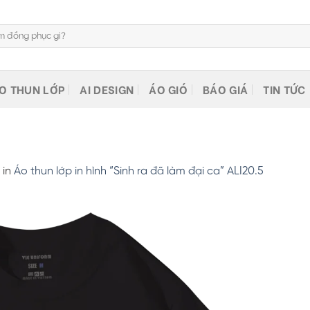
O THUN LỚP
AI DESIGN
ÁO GIÓ
BÁO GIÁ
TIN TỨC
in
Áo thun lớp in hình “Sinh ra đã làm đại ca” ALI20.5