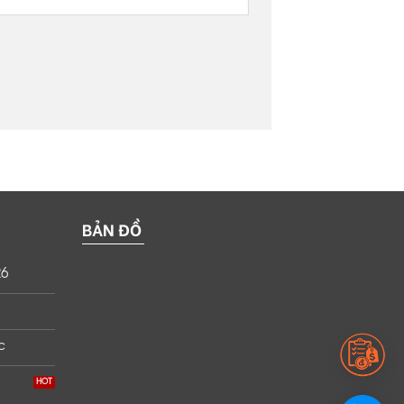
BẢN ĐỒ
26
c