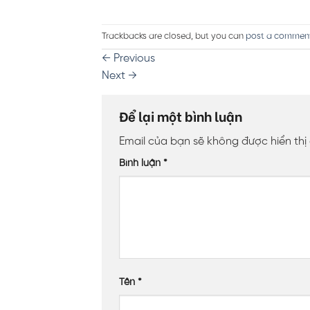
Trackbacks are closed, but you can
post a commen
←
Previous
Next
→
Để lại một bình luận
Email của bạn sẽ không được hiển thị
Bình luận
*
Tên
*