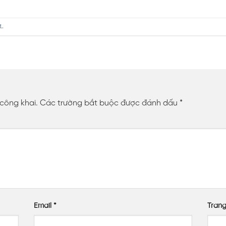
t
.
 công khai.
Các trường bắt buộc được đánh dấu
*
Email
*
Tran