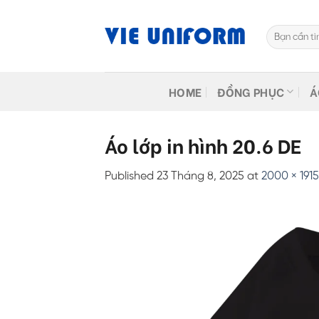
Skip
to
Tìm
content
kiếm:
HOME
ĐỒNG PHỤC
Á
Áo lớp in hình 20.6 DE
Published
23 Tháng 8, 2025
at
2000 × 1915